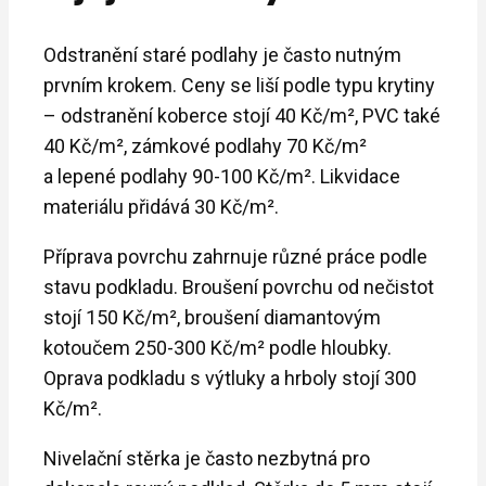
Odstranění staré podlahy je často nutným
prvním krokem. Ceny se liší podle typu krytiny
– odstranění koberce stojí 40 Kč/m², PVC také
40 Kč/m², zámkové podlahy 70 Kč/m²
a lepené podlahy 90-100 Kč/m². Likvidace
materiálu přidává 30 Kč/m².
Příprava povrchu zahrnuje různé práce podle
stavu podkladu. Broušení povrchu od nečistot
stojí 150 Kč/m², broušení diamantovým
kotoučem 250-300 Kč/m² podle hloubky.
Oprava podkladu s výtluky a hrboly stojí 300
Kč/m².
Nivelační stěrka je často nezbytná pro