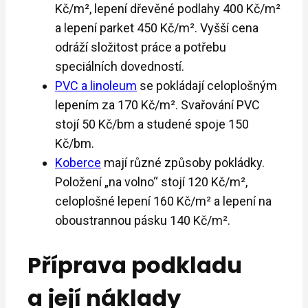
Kč/m², lepení dřevěné podlahy 400 Kč/m²
a lepení parket 450 Kč/m². Vyšší cena
odráží složitost práce a potřebu
speciálních dovedností.
PVC a linoleum
se pokládají celoplošným
lepením za 170 Kč/m². Svařování PVC
stojí 50 Kč/bm a studené spoje 150
Kč/bm.
Koberce
mají různé způsoby pokládky.
Položení „na volno“ stojí 120 Kč/m²,
celoplošné lepení 160 Kč/m² a lepení na
oboustrannou pásku 140 Kč/m².
Příprava podkladu
a její náklady