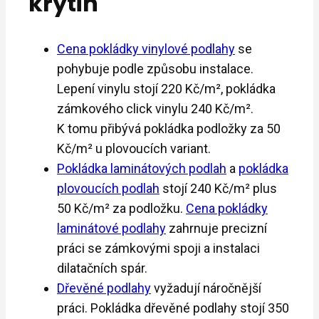
krytin
Cena pokládky vinylové podlahy
se
pohybuje podle způsobu instalace.
Lepení vinylu stojí 220 Kč/m², pokládka
zámkového click vinylu 240 Kč/m².
K tomu přibývá pokládka podložky za 50
Kč/m² u plovoucích variant.
Pokládka laminátových podlah
a
pokládka
plovoucích podlah
stojí 240 Kč/m² plus
50 Kč/m² za podložku.
Cena pokládky
laminátové podlahy
zahrnuje precizní
práci se zámkovými spoji a instalaci
dilatačních spár.
Dřevěné podlahy
vyžadují náročnější
práci. Pokládka dřevěné podlahy stojí 350