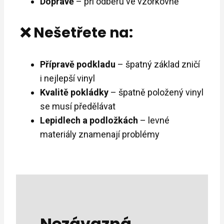
Dopravě
– při odběru ve vzorkovně
❌ Nešetřete na:
Přípravě podkladu
– špatný základ zničí
i nejlepší vinyl
Kvalitě pokládky
– špatně položený vinyl
se musí předělávat
Lepidlech a podložkách
– levné
materiály znamenají problémy
Nezávazná