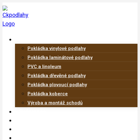
Přeskočit
na
obsah
Pokládka podlah
Pokládka vinylové podlahy
Pokládka laminátové podlahy
PVC a linoleum
Pokládka dřevěné podlahy
Pokládka plovoucí podlahy
Pokládka koberce
Výroba a montáž schodů
Reference
Ceník
Prodejna
Kontakt