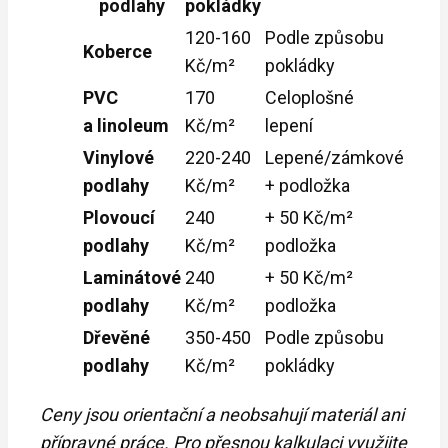
podlahy
pokládky
120-160
Podle způsobu
Koberce
Kč/m²
pokládky
PVC
170
Celoplošné
a linoleum
Kč/m²
lepení
Vinylové
220-240
Lepené/zámkové
podlahy
Kč/m²
+ podložka
Plovoucí
240
+ 50 Kč/m²
podlahy
Kč/m²
podložka
Laminátové
240
+ 50 Kč/m²
podlahy
Kč/m²
podložka
Dřevěné
350-450
Podle způsobu
podlahy
Kč/m²
pokládky
Ceny jsou orientační a neobsahují materiál ani
přípravné práce. Pro přesnou kalkulaci využijte