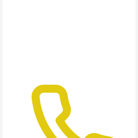
podlahy: Kompletní
přehled cen pro rok
2026